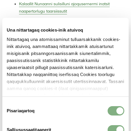
Kalaallit Nunaanni sulisilluni ajoqusernermi inatsit
naapertorlugu taarsiissutit
Aalajangiineq naammaginngikkukku Ankestyrelsen-imut
Una nittartagaq cookies-inik atuivoq
maalaaruteqarsinnaavutit.
Nittartagaq una atornissaminut tulluarsakkanik cookies-
Naammagittaalliorsinnaaneq pillugu ugguuna atuarit
inik atuivoq, aammattaaq nittartakkamik atuisartunut
Suliamut suliarinninnissamut
misigisanik pitsanngorsaanissamik siunertalimmik,
paasissutissanik statistikkinik nittartakkamilu
piffissaq
ujaaseriaatsit pillugit paasissutissanik katersisarluni.
naatsorsuutigineqartoq
Nittartakkap naqqaniittoq iserfissaq Cookies toorlugu
qaqugukkulluunniit akuersissutit utertissinnaavat. Tassani
Sulisilluni Ajoqusernerit pillugit
aamma qanoq cookies-it (ilaat qinigaasinnaapput)
Sullissivimmiik allakkani
nunguternissaat, akuerinnginnissaat imaluunniit
akuerinissaat atuarsinnaavat. Aammattaaq
C
takujuk
kinaassutsinut paasissutissat qanoq suliarisarnerigut
Pisariaqartoq
o
namminiussutsimut politikkitta iluani atuarsinnaavatit.
Suliap ilinnut tunngasup suliarinerata nalaani ataavartumik
n
s
Sulisilluni Ajoqusernerit pillugit Sullissivimmiik allakkanik
Salliusussaatitaanerit