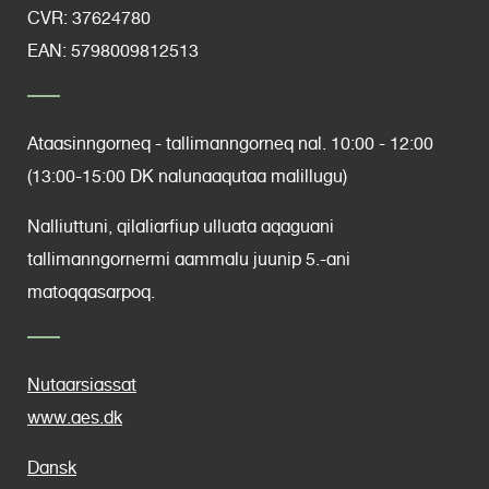
CVR:
37624780
EAN: 5798009812513
Ataasinngorneq - tallimanngorneq nal. 10:00 - 12:00
(13:00-15:00 DK nalunaaqutaa malillugu)
Nalliuttuni, qilaliarfiup ulluata aqaguani
tallimanngornermi aammalu juunip 5.-ani
matoqqasarpoq.
Nutaarsiassat
www.aes.dk
Dansk