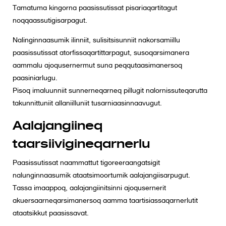
e
Tamatuma kingorna paasissutissat pisariaqartitagut
n
noqqaassutigisarpagut.
t
Nalinginnaasumik ilinniit, sulisitsisunniit nakorsamiillu
paasissutissat atorfissaqartittarpagut, susoqarsimanera
aammalu ajoqusernermut suna peqqutaasimanersoq
paasiniarlugu.
Pisoq imaluunniit sunnerneqarneq pillugit nalornissuteqarutta
takunnittuniit allaniilluniit tusarniaasinnaavugut.
Aalajangiineq
taarsiivigineqarnerlu
Paasissutissat naammattut tigoreeraangatsigit
nalunginnaasumik ataatsimoortumik aalajangiisarpugut.
Tassa imaappoq, aalajangiinitsinni ajoqusernerit
akuersaarneqarsimanersoq aamma taartisiassaqarnerlutit
ataatsikkut paasissavat.