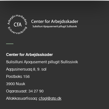
Center for Arbejdsskader
Sulisilluni Ajoqusernerit pillugit Sullissivik
Aqqusinersuaq 8, 9. sal
Postboks 156
3900 Nuuk
Oqarasuaat: 34 27 90
Allakkasuarfissaq:
cfagl@atp.dk