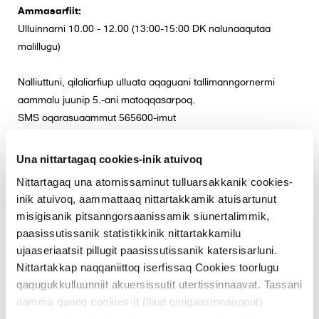
e
Ammasarfiit:
n
Ulluinnarni 10.00 - 12.00 (13:00-15:00 DK nalunaaqutaa
t
malillugu)
Nalliuttuni, qilaliarfiup ulluata aqaguani tallimanngornermi
aammalu juunip 5.-ani matoqqasarpoq.
SMS oqarasuaammut 565600-imut
Allakkat digitalikkut tigusalersinnaavatit
Una nittartagaq cookies-inik atuivoq
NemID/MitID-eqaruit allakkat utaqqisariaqanngilatit.
Nittartagaq una atornissaminut tulluarsakkanik cookies-
Allakkat digitalikkut tigusalersinnaavatit. Taanna
inik atuivoq, aammattaaq nittartakkamik atuisartunut
misigisanik pitsanngorsaanissamik siunertalimmik,
taaneqartarpoq Digitalisut Allakkat.
paasissutissanik statistikkinik nittartakkamilu
Gå til Digital Post
ujaaseriaatsit pillugit paasissutissanik katersisarluni.
MitID-imut uani inniminniisinnaavutit
Nittartakkap naqqaniittoq iserfissaq Cookies toorlugu
qaqugukkulluunniit akuersissutit utertissinnaavat. Tassani
Digitalisut Allakkat pillugit uani
aamma qanoq cookies-it (ilaat qinigaasinnaapput)
atuarnerusinnaavutit
borger.dk/digitalpost
.
nunguternissaat, akuerinnginnissaat imaluunniit