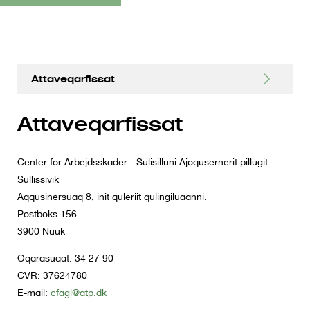
S
Attaveqarfissat
k
i
Pitsorluttunut paasissutissat
Attaveqarfissat
p
t
Sammisaq toqqaruk Attaveqarfissat
o
Center for Arbejdsskader - Sulisilluni Ajoqusernerit pillugit
m
Sullissivik
a
Aqqusinersuaq 8, init quleriit qulingiluaanni.
i
Postboks 156
n
3900 Nuuk
c
Oqarasuaat: 34 27 90
o
CVR: 37624780
n
E-mail:
cfagl@atp.dk
t