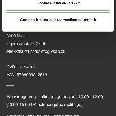
Cookies-it ilai akuerikkit
Center for Arbejdsskader
Sulisilluni Ajoqusernerit pillugit Sullissivik
Cookies-it pisariallit taamaallaat akuerikkit
Aqqusinersuaq 8, 9. sal
Postboks 156
3900 Nuuk
Oqarasuaat: 34 27 90
Allakkasuarfissaq:
cfagl@atp.dk
CVR:
37624780
EAN: 5798009812513
Ataasinngorneq - tallimanngorneq nal. 10:00 - 12:00
(13:00-15:00 DK nalunaaqutaa malillugu)