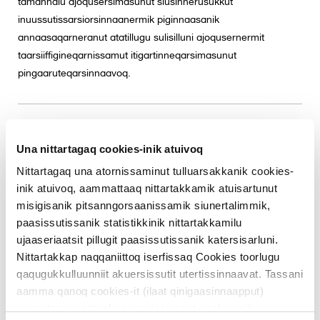
tamannalu ajoqusersimasunut siusinnerusukkut
inuussutissarsiorsinnaanermik piginnaasanik
annaasaqarneranut atatillugu sulisilluni ajoqusernermit
taarsiiffigineqarnissamut itigartinneqarsimasunut
pingaaruteqarsinnaavoq.
30. april 2026
Una nittartagaq cookies-inik atuivoq
Ullut 05.-07. maj 2026
Nittartagaq una atornissaminut tulluarsakkanik cookies-
akornanni allaffik ornigulluni
inik atuivoq, aammattaaq nittartakkamik atuisartunut
saaffiginnissinnaanermut
misigisanik pitsanngorsaanissamik siunertalimmik,
paasissutissanik statistikkinik nittartakkamilu
matoqqassaaq
ujaaseriaatsit pillugit paasissutissanik katersisarluni.
Nittartakkap naqqaniittoq iserfissaq Cookies toorlugu
qaqugukkulluunniit akuersissutit utertissinnaavat. Tassani
aamma qanoq cookies-it (ilaat qinigaasinnaapput)
26. august 2024
nunguternissaat, akuerinnginnissaat imaluunniit