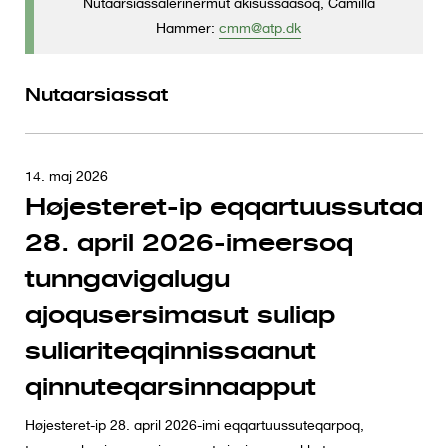
Nutaarsiassalerinermut akisussaasoq, Camilla
e
Hammer:
cmm@atp.dk
n
t
Nutaarsiassat
14. maj 2026
Højesteret-ip eqqartuussutaa
28. april 2026-imeersoq
tunngavigalugu
ajoqusersimasut suliap
suliariteqqinnissaanut
qinnuteqarsinnaapput
Højesteret-ip 28. april 2026-imi eqqartuussuteqarpoq,