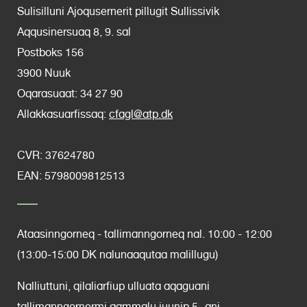
Sulisilluni Ajoqusernerit pillugit Sullissivik
n
a
a
Aqqusinersuaq 8, 9. sal
Postboks 156
3900 Nuuk
t
g
g
Oqarasuaat: 34 27 90
Allakkasuarfissaq:
cfagl@atp.dk
p
e
e
CVR:
37624780
a
EAN: 5798009812513
g
Ataasinngorneq - tallimanngorneq nal. 10:00 - 12:00
e
(13:00-15:00 DK nalunaaqutaa malillugu)
Nalliuttuni, qilaliarfiup ulluata aqaguani
tallimanngornermi aammalu juunip 5.-ani