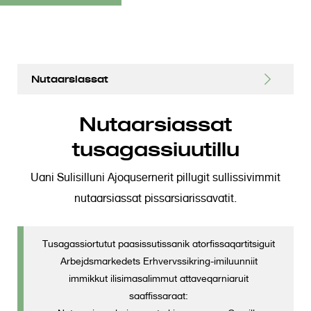
S
Nutaarsiassat
k
i
Akiligassap atuuffissaani kukkuneq
Nutaarsiassat
p
t
tusagassiuutillu
Sammisaq toqqaruk Nutaarsiassat
o
m
Uani Sulisilluni Ajoqusernerit pillugit sullissivimmit
a
nutaarsiassat pissarsiarissavatit.
i
n
Tusagassiortutut paasissutissanik atorfissaqartitsiguit
c
Arbejdsmarkedets Erhvervssikring-imiluunniit
o
immikkut ilisimasalimmut attaveqarniaruit
n
saaffissaraat:
t