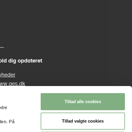
t
p
a
old dig opdateret
g
yheder
ww.aes.dk
e
laallisut
Tillad alle cookies
edre
Tillad valgte cookies
den. På