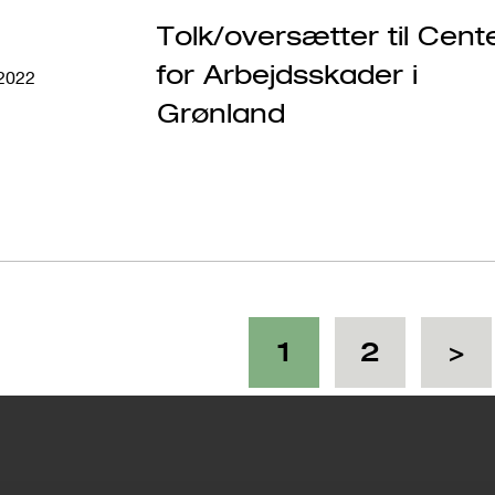
Tolk/oversætter til Cent
for Arbejdsskader i
 2022
Grønland
C
1
P
2
N
>
u
a
e
r
g
x