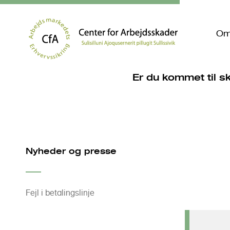
Om
Er du kommet til 
S
k
i
Nyheder og presse
p
t
o
Fejl i betalingslinje
m
a