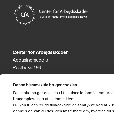
a
t
i
o
n
Center for Arbejdsskader
Aqqusinersuaq 8
Postboks 156
3900 Nuuk
Tlf.: +299 34 27 90
Denne hjemmeside bruger cookies
E-mail:
cfagl@atp.dk
Dette site bruger cookies til funktionelle formål samt tr
brugeroplevelsen af hjemmesiden.
Du kan til enhver tid tilbagekalde dit samtykke ved at kl
CVR:
37624780
denne side kan du desuden læse mere om, hvordan du slett
EAN: 5798009812513