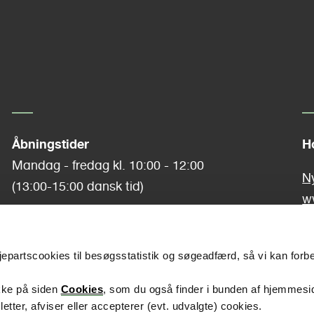
r
e
t
e
p
n
a
Åbningstider
H
Mandag - fredag kl. 10:00 - 12:00
t
g
N
(13:00-15:00 dansk tid)
w
Lukket helligdage, fredag efter Kr.
p
e
Ka
Himmelfartsdag og 5. juni.
edjepartscookies til besøgsstatistik og søgeadfærd, så vi kan forb
a
ikke på siden
Cookies
, som du også finder i bunden af hjemmesi
er, afviser eller accepterer (evt. udvalgte) cookies.
g