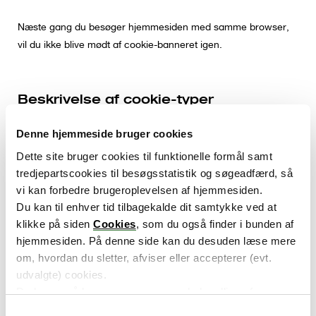
Næste gang du besøger hjemmesiden med samme browser,
vil du ikke blive mødt af cookie-banneret igen.
Beskrivelse af cookie-typer
Du kan læse om de forskellige typer cookies og deres
Denne hjemmeside bruger cookies
funktioner på denne side samt i cookie-banneret:
Dette site bruger cookies til funktionelle formål samt
tredjepartscookies til besøgsstatistik og søgeadfærd, så
vi kan forbedre brugeroplevelsen af hjemmesiden.
Du kan til enhver tid tilbagekalde dit samtykke ved at
Præference-cookies
klikke på siden
Cookies
, som du også finder i bunden af
hjemmesiden. På denne side kan du desuden læse mere
om, hvordan du sletter, afviser eller accepterer (evt.
Statistik-cookies
udvalgte) cookies.
Du kan også læse mere om vores behandling af
persondata i vores
privatlivspolitik
.
S