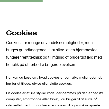
S
Cookies
k
i
Cookies har mange anvendelsesmuligheder, men
p
t
bruges grundlæggende til at sikre, at en hjemmeside
o
fungerer rent teknisk og til måling af brugeradfærd med
m
henblik på at forbedre brugeroplevelsen.
a
i
Her kan du læse om, hvad cookies er og hvilke muligheder, du
n
har for at tillade, afvise eller slette cookies.
c
o
En cookie er et lille stykke kode, der gemmes på den enhed (fx
n
computer, smartphone eller tablet), du bruger til at surfe på
t
internettet med. En cookie er en passiv fil og kan ikke sprede