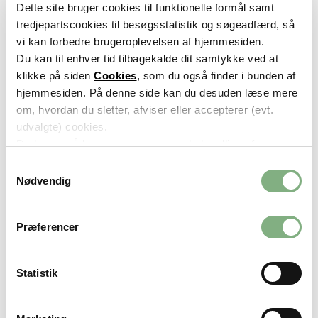
Dette site bruger cookies til funktionelle formål samt
januar 2004.
tredjepartscookies til besøgsstatistik og søgeadfærd, så
Sagerne
vi kan forbedre brugeroplevelsen af hjemmesiden.
behandles efter
Du kan til enhver tid tilbagekalde dit samtykke ved at
"Lov om
klikke på siden
Cookies
, som du også finder i bunden af
erstatning for
82
08/03/1978
hjemmesiden. På denne side kan du desuden læse mere
vaccinationsskad
om, hvordan du sletter, afviser eller accepterer (evt.
er" fra 1978, som
udvalgte) cookies.
gælder for skader
Du kan også læse mere om vores behandling af
sket før 2004.
persondata i vores
privatlivspolitik
.
S
Nødvendig
a
1. januar 2004
m
overtog
t
Patientforsikringe
Præferencer
y
n området. Sager
k
om
k
vaccinationsskad
Statistik
e
er sket efter den
v
dato