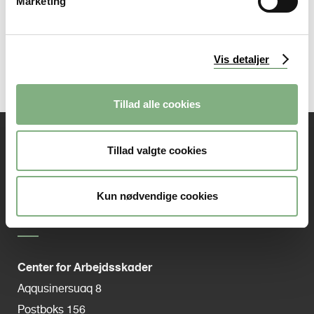
a
Marketing
administreres af
l
Patientforsikringe
g
n
.
Vis detaljer
Tillad alle cookies
Tillad valgte cookies
Kun nødvendige cookies
Center for Arbejdsskader
Aqqusinersuaq 8
Postboks 156