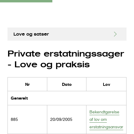
S
Love og satser
k
i
Arbejdsskader - Love og praksis
Private erstatningssager
p
Private erstatningssager - Love og praksis
t
- Love og praksis
o
Satser
m
a
Nr
Dato
Lov
Gå til Love og satser
i
Generelt
n
c
Bekendtgørelse
o
885
20/09/2005
af lov om
n
erstatningsansvar
t