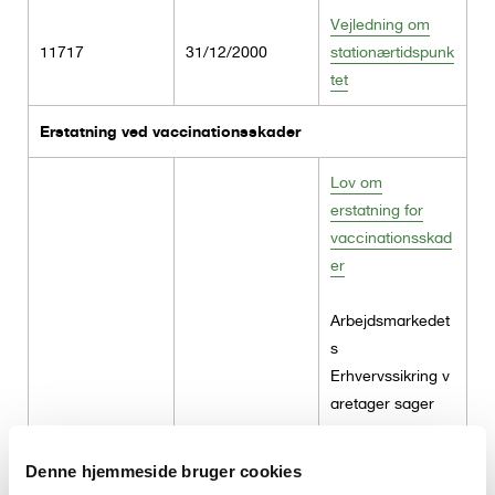
e
Vejledning om
n
11717
31/12/2000
stationærtidspunk
t
tet
Erstatning ved vaccinationsskader
Lov om
erstatning for
vaccinationsskad
er
Arbejdsmarkedet
s
Erhvervssikring v
aretager sager
om
vaccinationsskad
Denne hjemmeside bruger cookies
er sket før 1.